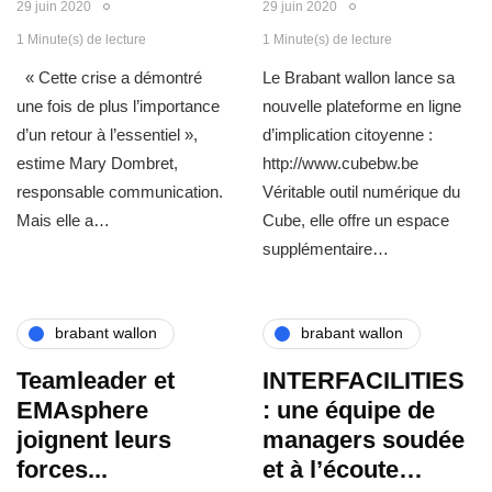
29 juin 2020
29 juin 2020
1 Minute(s) de lecture
1 Minute(s) de lecture
« Cette crise a démontré
Le Brabant wallon lance sa
une fois de plus l’importance
nouvelle plateforme en ligne
d’un retour à l’essentiel »,
d’implication citoyenne :
estime Mary Dombret,
http://www.cubebw.be
responsable communication.
Véritable outil numérique du
Mais elle a…
Cube, elle offre un espace
supplémentaire…
brabant wallon
brabant wallon
Teamleader et
INTERFACILITIES
EMAsphere
: une équipe de
joignent leurs
managers soudée
forces...
et à l’écoute…