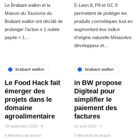
Le Brabant wallon et la
E-Leen 8, P8 et GC 8
Maison du Tourisme du
permettent de protéger les
Brabant wallon ont décidé de
produits cosmétiques tout en
prolonger l’action « 1 nuitée
augmentant leur indice
payée = 1…
d’origine naturelle Minasolve,
développeur et…
brabant wallon
brabant wallon
Le Food Hack fait
in BW propose
émerger des
Digiteal pour
projets dans le
simplifier le
domaine
paiement des
agroalimentaire
factures
29 septembre 2020
18 août 2020
4 Minute(s) de lecture
2 Minute(s) de lecture