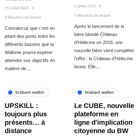
1 juillet 2020
15 juillet 2020
2 Minute(s) de lecture
4 Minute(s) de lecture
Après le lancement de la
Convaincus que c’est en
bière blonde Château
jetant des ponts entre les
d’Hélécine en 2018, une
différents bassins que la
nouvelle bière vient compléter
Wallonie pourra espérer
l’offre : la Château d’Hélécine
atteindre ses objectifs en
brune. Elle…
matière de…
brabant wallon
brabant wallon
UPSKILL :
Le CUBE, nouvelle
toujours plus
plateforme en
présents… à
ligne d'implication
distance
citoyenne du BW