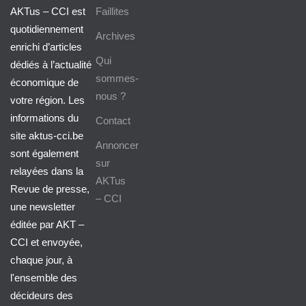
AKTus – CCI est
Faillites
quotidiennement
Archives
enrichi d’articles
Qui
dédiés à l’actualité
sommes-
économique de
nous ?
votre région. Les
informations du
Contact
site aktus-cci.be
Annoncer
sont également
sur
relayées dans la
AKTus
Revue de presse,
– CCI
une newsletter
éditée par AKT –
CCI et envoyée,
chaque jour, à
l'ensemble des
décideurs des