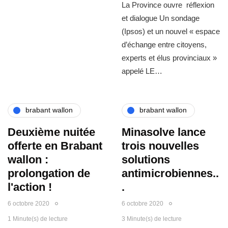
La Province ouvre réflexion
et dialogue Un sondage
(Ipsos) et un nouvel « espace
d’échange entre citoyens,
experts et élus provinciaux »
appelé LE…
brabant wallon
brabant wallon
Deuxième nuitée
Minasolve lance
offerte en Brabant
trois nouvelles
wallon :
solutions
prolongation de
antimicrobiennes..
l'action !
.
6 octobre 2020
6 octobre 2020
1 Minute(s) de lecture
3 Minute(s) de lecture