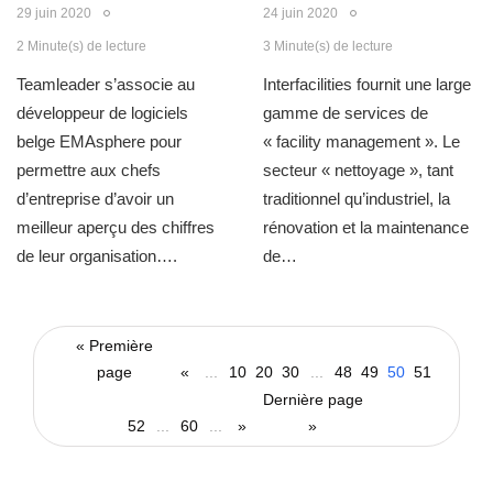
29 juin 2020
24 juin 2020
2 Minute(s) de lecture
3 Minute(s) de lecture
Teamleader s’associe au
Interfacilities fournit une large
développeur de logiciels
gamme de services de
belge EMAsphere pour
« facility management ». Le
permettre aux chefs
secteur « nettoyage », tant
d’entreprise d’avoir un
traditionnel qu’industriel, la
meilleur aperçu des chiffres
rénovation et la maintenance
de leur organisation….
de…
« Première
page
«
...
10
20
30
...
48
49
50
51
Dernière page
52
...
60
...
»
»