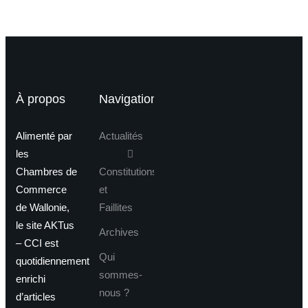
À propos
Navigation
Alimenté par
Actualités
les
Chambres de
Constitutions
Commerce
et
de Wallonie,
Faillites
le site AKTus
Archives
– CCI est
Qui
quotidiennement
sommes-
enrichi
nous ?
d’articles