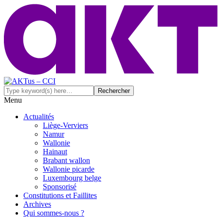
Menu
Actualités
Liège-Verviers
Namur
Wallonie
Hainaut
Brabant wallon
Wallonie picarde
Luxembourg belge
Sponsorisé
Constitutions et Faillites
Archives
Qui sommes-nous ?