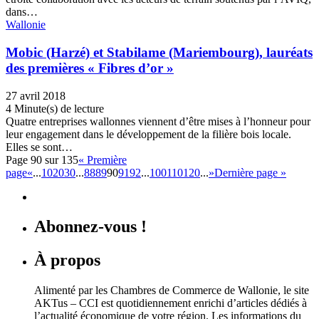
dans…
Wallonie
Mobic (Harzé) et Stabilame (Mariembourg), lauréats
des premières « Fibres d’or »
27 avril 2018
4 Minute(s) de lecture
Quatre entreprises wallonnes viennent d’être mises à l’honneur pour
leur engagement dans le développement de la filière bois locale.
Elles se sont…
Page 90 sur 135
« Première
page
«
...
10
20
30
...
88
89
90
91
92
...
100
110
120
...
»
Dernière page »
Abonnez-vous !
À propos
Alimenté par les Chambres de Commerce de Wallonie, le site
AKTus – CCI est quotidiennement enrichi d’articles dédiés à
l’actualité économique de votre région. Les informations du