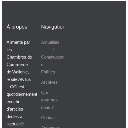
À propos
Navigation
Alimenté par
Actualités
les
Chambres de
Constitutions
Commerce
et
de Wallonie,
Faillites
le site AKTus
Archives
– CCI est
Qui
quotidiennement
sommes-
enrichi
nous ?
d’articles
dédiés à
Contact
l’actualité
Annoncer