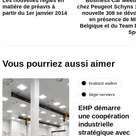
Les nouvelles règles en
Business Car Meet
matière de préavis à
chez Peugeot Schyns :
partir du 1er janvier 2014
nouvelle 308 se dévo
en présence de M
Belgique et du Team
Sp
Vous pourriez aussi aimer
brabant wallon
liège-verviers
EHP démarre
une coopération
industrielle
stratégique avec