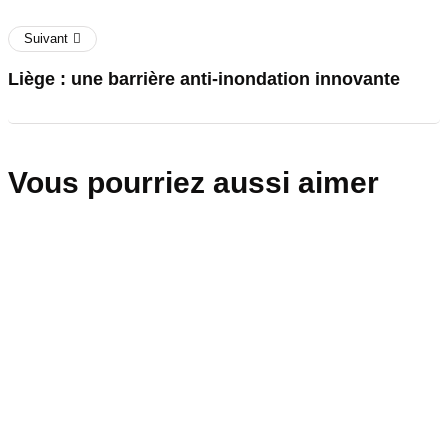
Suivant
Liège : une barrière anti-inondation innovante
Vous pourriez aussi aimer
wallonie
Recrutement de personnes éloignées du
marché du travail : un soutien complet
aux entreprises