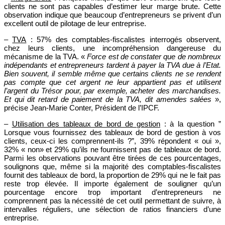
clients ne sont pas capables d’estimer leur marge brute. Cette
observation indique que beaucoup d’entrepreneurs se privent d’un
excellent outil de pilotage de leur entreprise.
–
TVA
: 57% des comptables-fiscalistes interrogés observent,
chez leurs clients, une incompréhension dangereuse du
mécanisme de la TVA. «
Force est de constater que de nombreux
indépendants et entrepreneurs tardent à payer la TVA due à l’Etat.
Bien souvent, il semble même que certains clients ne se rendent
pas compte que cet argent ne leur appartient pas et utilisent
l’argent du Trésor pour, par exemple, acheter des marchandises.
Et qui dit retard de paiement de la TVA, dit amendes salées
»,
précise Jean-Marie Conter, Président de l’IPCF.
–
Utilisation des tableaux de bord de gestion
: à la question ”
Lorsque vous fournissez des tableaux de bord de gestion à vos
clients, ceux-ci les comprennent-ils ?”, 39% répondent « oui »,
32% « non» et 29% qu’ils ne fournissent pas de tableaux de bord.
Parmi les observations pouvant être tirées de ces pourcentages,
soulignons que, même si la majorité des comptables-fiscalistes
fournit des tableaux de bord, la proportion de 29% qui ne le fait pas
reste trop élevée. Il importe également de souligner qu’un
pourcentage encore trop important d’entrepreneurs ne
comprennent pas la nécessité de cet outil permettant de suivre, à
intervalles réguliers, une sélection de ratios financiers d’une
entreprise.