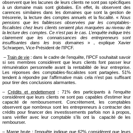
observent que les lacunes de leurs clients ne sont pas spécifiques
à un domaine mais sont globales. En effet, ils observent des
carences similaires dans les domaines que sont la gestion de
trésorerie, la lecture des comptes annuels et la fiscalité. «
Nous
pensions que les faiblesses observées par les comptables-
fiscalistes chez leurs clients seraient plus marquées au niveau de
la lecture des comptes. Ce n’est pas le cas. L’enquête indique très
clairement que les connaissances des entrepreneurs sont
insuffisantes dans les trois domaines
» , explique Xavier
Schraepen, Vice-Président de l’IPCF.
–
Train de vie
: dans le cadre de l’enquête, l’IPCF souhaitait savoir
si ses membres considèrent que leurs clients font passer leur
rémunération personnelle avant la rentabilité de leur entreprise.
Les réponses des comptables-fiscalistes sont partagées. 51%
tendent à répondre par l’affirmative mais cela n’est pas suffisant
pour tirer des conclusions alarmantes.
–
Crédits et endettement
: 71% des participants à l’enquête
considèrent que leurs clients ne sont pas capables d’estimer leur
capacité de remboursement. Concrètement, les comptables
observent que nombreux sont les entrepreneurs à contracter des
crédits pour financer des investissements parfois non à propos,
sans vérifier avec leur comptable s’ils ont la capacité de les
rembourser.
–
Marge brute
: l’enquête indique que 62% considèrent que leurs