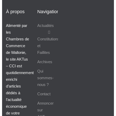
À propos
Navigation
Alimenté par
Actualités
les
Chambres de
Constitutions
Commerce
et
de Wallonie,
Faillites
le site AKTus
Archives
– CCI est
Qui
quotidiennement
sommes-
enrichi
nous ?
d’articles
dédiés à
Contact
l’actualité
Annoncer
économique
sur
de votre