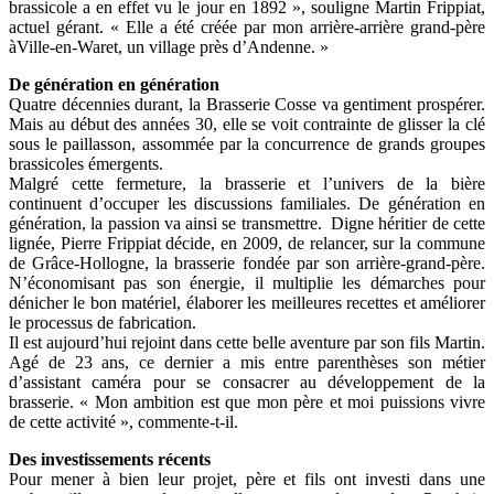
brassicole a en effet vu le jour en 1892 », souligne Martin Frippiat,
actuel gérant. « Elle a été créée par mon arrière-arrière grand-père
àVille-en-Waret, un village près d’Andenne. »
De génération en génération
Quatre décennies durant, la Brasserie Cosse va gentiment prospérer.
Mais au début des années 30, elle se voit contrainte de glisser la clé
sous le paillasson, assommée par la concurrence de grands groupes
brassicoles émergents.
Malgré cette fermeture, la brasserie et l’univers de la bière
continuent d’occuper les discussions familiales. De génération en
génération, la passion va ainsi se transmettre. Digne héritier de cette
lignée, Pierre Frippiat décide, en 2009, de relancer, sur la commune
de Grâce-Hollogne, la brasserie fondée par son arrière-grand-père.
N’économisant pas son énergie, il multiplie les démarches pour
dénicher le bon matériel, élaborer les meilleures recettes et améliorer
le processus de fabrication.
Il est aujourd’hui rejoint dans cette belle aventure par son fils Martin.
Agé de 23 ans, ce dernier a mis entre parenthèses son métier
d’assistant caméra pour se consacrer au développement de la
brasserie. « Mon ambition est que mon père et moi puissions vivre
de cette activité », commente-t-il.
Des investissements récents
Pour mener à bien leur projet, père et fils ont investi dans une