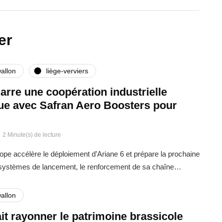
er
allon
liège-verviers
rre une coopération industrielle
que avec Safran Aero Boosters pour
2 Minute(s) de lecture
rope accélère le déploiement d’Ariane 6 et prépare la prochaine
 systèmes de lancement, le renforcement de sa chaîne…
allon
it rayonner le patrimoine brassicole