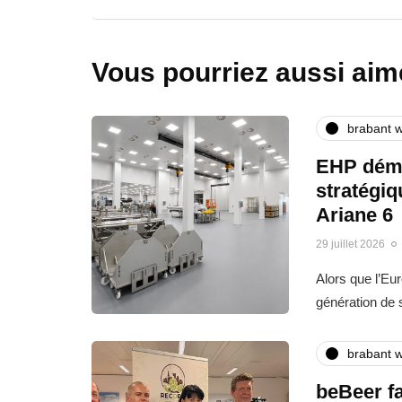
Vous pourriez aussi aim
brabant w
EHP déma
stratégi
Ariane 6
29 juillet 2026
Alors que l’Eu
génération de
brabant w
beBeer fa