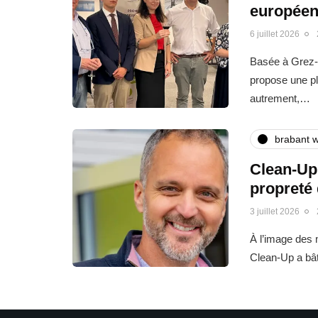
europée
6 juillet 2026
Basée à Grez-
propose une pl
autrement,…
brabant w
Clean-Up 
propreté
3 juillet 2026
À l’image des m
Clean-Up a bât