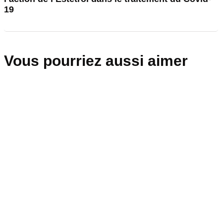
19
Vous pourriez aussi aimer
sponsorisé
Recruter avec l’IA sans perdre le regard
humain
2 juillet 2026