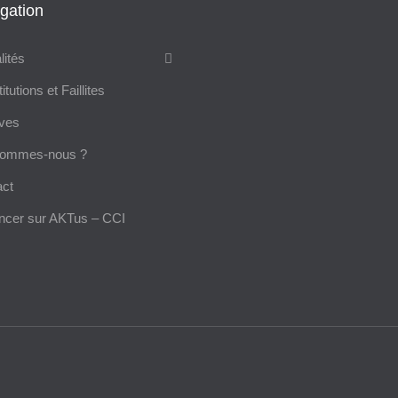
gation
lités
tutions et Faillites
ives
sommes-nous ?
act
ncer sur AKTus – CCI