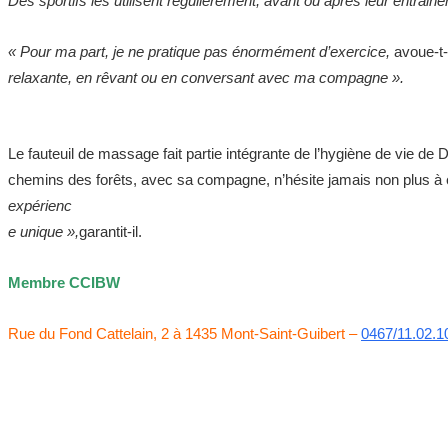
Des sportifs les utilisent régulièrement, avant ou après leur entrai
« Pour ma part, je ne pratique pas énormément d’exercice,
avoue-t-i
relaxante, en rêvant ou en conversant avec ma compagne ».
Le fauteuil de massage fait partie intégrante de l’hygiène de vie de 
chemins des forêts, avec sa compagne, n’hésite jamais non plus à e
expérienc
e unique »,
garantit-il.
Membre CCIBW
Rue du Fond Cattelain, 2 à 1435 Mont-Saint-Guibert –
0467/11.02.1