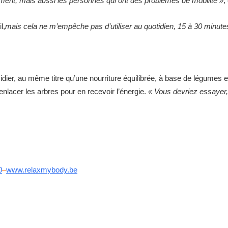
nement, mais aussi les personnes qui ont des problèmes de mobilité »
,
l,
mais cela ne m’empêche pas d’utiliser au quotidien, 15 à 30 minut
Didier, au même titre qu’une nourriture équilibrée, à base de légumes et
nlacer les arbres pour en recevoir l’énergie.
« Vous devriez essayer, 
0
–
www.relaxmybody.be