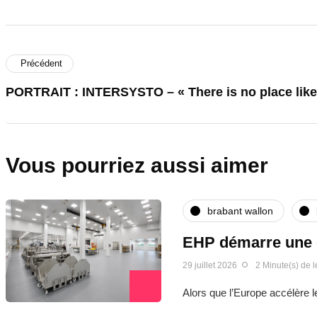
Précédent
PORTRAIT : INTERSYSTO – « There is no place like
Vous pourriez aussi aimer
brabant wallon
EHP démarre une c
29 juillet 2026
2 Minute(s) de l
Alors que l’Europe accélère 