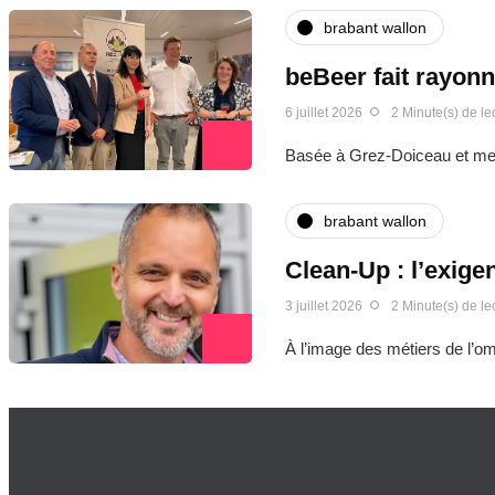
brabant wallon
beBeer fait rayonn
6 juillet 2026
2 Minute(s) de le
Basée à Grez-Doiceau et mem
brabant wallon
Clean-Up : l’exige
3 juillet 2026
2 Minute(s) de le
À l’image des métiers de l’om