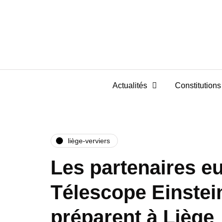
Actualités
Constitutions 
liège-verviers
Les partenaires e
Télescope Einstei
préparent à Liège