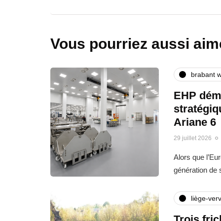
Vous pourriez aussi aim
brabant w
EHP déma
stratégi
Ariane 6
29 juillet 2026
Alors que l’Eu
génération de
liège-verv
Trois fri