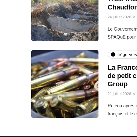
Chaudfon
24 juillet 2026
Le Gouvernemen
SPAQuE pour l
liège-verv
La France
de petit 
Group
21 juillet 2026
Retenu après a
français et le