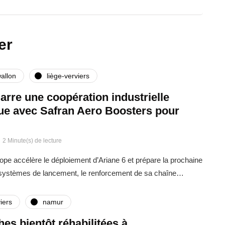
er
allon
liège-verviers
rre une coopération industrielle
que avec Safran Aero Boosters pour
2 Minute(s) de lecture
rope accélère le déploiement d’Ariane 6 et prépare la prochaine
 systèmes de lancement, le renforcement de sa chaîne…
iers
namur
ches bientôt réhabilitées à