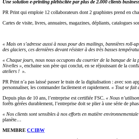
Une solution e-printing plébiscitée par plus de 2.000 clients busines
PR Print qui emploie 12 collaborateurs dont 2 graphistes prend en char
Cartes de visite, livres, annuaires, magazines, dépliants, catalogues so
« Mais on s’adresse aussi à nous pour des mailings, bannières roll-ups,
des glaciers, ces dernières devant résister à des très basses températu
« Chaque jours, nous nous occupons du courrier de la banque de la po
Nivelles »,
enchaine son père qui conclut, en se réjouissant de la confi
ateliers ! ».
PR Print n’a pas laissé passer le train de la digitalisation : avec son 
personnaliser, les commander facilement et rapidement.
« Tout se fait
Depuis plus de 10 ans, l’entreprise est certifiée FSC.
« Nous n’utiliso
forêts gérées durablement, l’entreprise doit se plier à une série de pha
« Nos clients sont sensibles à nos efforts en matière environnementale
planète…
MEMBRE
CCIBW