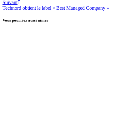
Suivant
Technord obtient le label « Best Managed Company »
Vous pourriez aussi aimer
Brabant wallon
Liège-Verviers
EHP démarre une coopération industrielle stratégiqu
29 juillet 2026
Brabant wallon
beBeer fait rayonner le patrimoine brassicole europée
6 juillet 2026