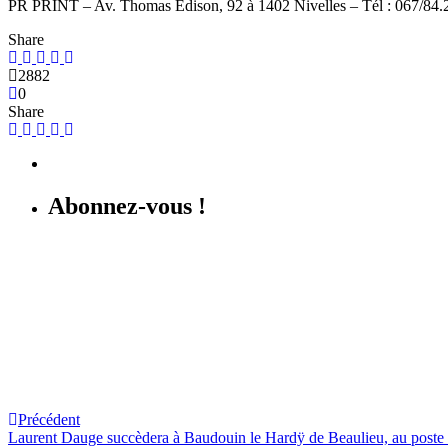
PR PRINT – Av. Thomas Edison, 92 à 1402 Nivelles – Tél : 067/84.
Share
2882
0
Share
Abonnez-vous !
Stéphanie Heffinck
Précédent
Laurent Dauge succèdera à Baudouin le Hardÿ de Beaulieu, au poste