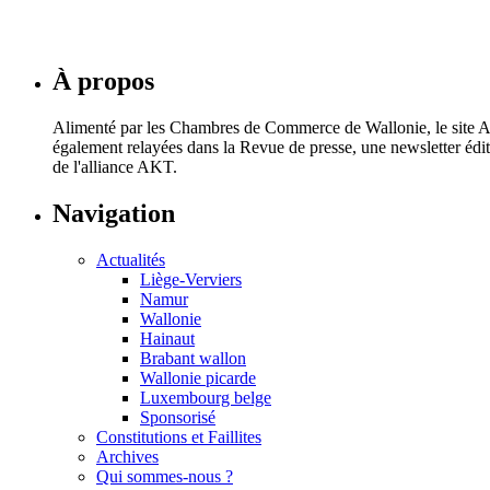
Brabant wallon
Clean-Up : l’exigence du détail au service d’une prop
À propos
3 juillet 2026
Alimenté par les Chambres de Commerce de Wallonie, le site AKT
également relayées dans la Revue de presse, une newsletter éd
de l'alliance AKT.
Navigation
Actualités
Liège-Verviers
Namur
Wallonie
Hainaut
Brabant wallon
Wallonie picarde
Luxembourg belge
Sponsorisé
Constitutions et Faillites
Archives
Qui sommes-nous ?