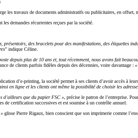
s
ge les travaux de documents administratifs ou publicitaires, en offset, 
nt les demandes récurrentes reçues par la société.
 présentoirs, des bracelets pour des manifestations, des étiquettes indu
res
” indique Céline.
ste depuis plus de 10 ans et, tout récemment, nous avons fait beaucou
ance de clients parfois fidèles depuis des décennies, voire davantage :
«
application d’e-printing, la société permet à ses clients d’avoir accès à 
 ainsi en ligne et les clients ont même la possibilité de choisir les adres
ns d’ailleurs que du papier FSC »
, précise le patron de l’entreprise. Pour
ses de certification successives et est soumise à un contrôle annuel.
 »
glisse Pierre Rigaux, bien conscient que son imprimerie comme l’ensem