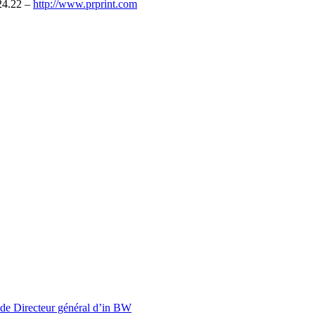
24.22 –
http://www.prprint.com
 de Directeur général d’in BW