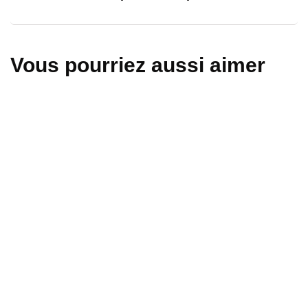
Vous pourriez aussi aimer
wallonie
Recrutement de personnes éloignées du
marché du travail : un soutien complet
aux entreprises
4 août 2026