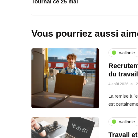
Tournai ce 25 mai
Vous pourriez aussi aim
wallonie
Recrutem
du travai
4 août 2026
2
La remise à l’
est certainemen
wallonie
Travail e