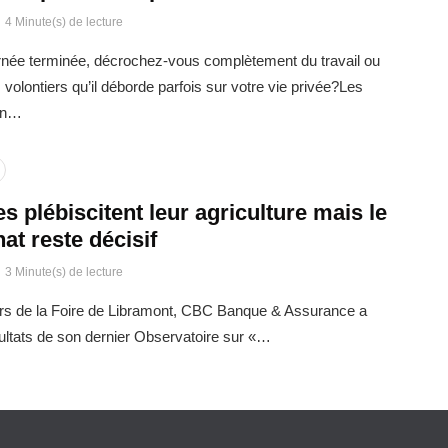
4 Minute(s) de lecture
urnée terminée, décrochez-vous complètement du travail ou
volontiers qu’il déborde parfois sur votre vie privée?Les
oin…
s plébiscitent leur agriculture mais le
hat reste décisif
3 Minute(s) de lecture
urs de la Foire de Libramont, CBC Banque & Assurance a
sultats de son dernier Observatoire sur «…