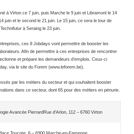
é à Virton ce 7 juin, puis Marche le 9 juin et Libramont le 14
4 juin et le second le 21 juin. Le 15 juin, ce sera le tour de
 Technifutur à Seraing le 23 juin.
entreprises, ces 8 Jobdays vont permettre de booster les
laborateurs. Afin de permettre à ces entreprises de rencontrer
ectionne et prépare les demandeurs d’emplois. Ceux-ci
bday, via le site du Forem (www.leforem.be).
ssés par les métiers du secteur et qui souhaitent booster
ations dans ce secteur, dont 65 pour des métiers en pénurie.
ogie Avancée PierrardRue d’Arlon, 112 – 6760 Virton
Place Toucrée, 6 – 6900 Marche-en-Famenne