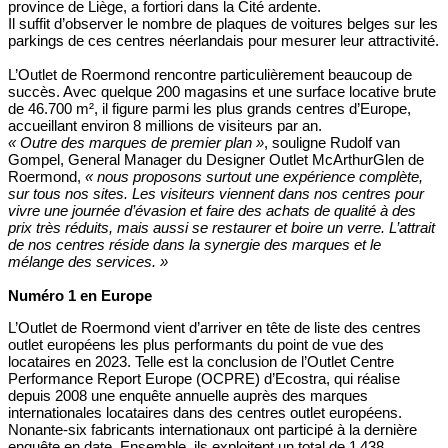
province de Liège, a fortiori dans la Cité ardente.
Il suffit d’observer le nombre de plaques de voitures belges sur les
parkings de ces centres néerlandais pour mesurer leur attractivité.
L’Outlet de Roermond rencontre particulièrement beaucoup de
succès. Avec quelque 200 magasins et une surface locative brute
de 46.700 m², il figure parmi les plus grands centres d’Europe,
accueillant environ 8 millions de visiteurs par an.
« Outre des marques de premier plan »
, souligne Rudolf van
Gompel, General Manager du Designer Outlet McArthurGlen de
Roermond,
« nous proposons surtout une expérience complète,
sur tous nos sites. Les visiteurs viennent dans nos centres pour
vivre une journée d’évasion et faire des achats de qualité à des
prix très réduits, mais aussi se restaurer et boire un verre. L’attrait
de nos centres réside dans la synergie des marques et le
mélange des services. »
Numéro 1 en Europe
L’Outlet de Roermond vient d’arriver en tête de liste des centres
outlet européens les plus performants du point de vue des
locataires en 2023. Telle est la conclusion de l’Outlet Centre
Performance Report Europe (OCPRE) d’Ecostra, qui réalise
depuis 2008 une enquête annuelle auprès des marques
internationales locataires dans des centres outlet européens.
Nonante-six fabricants internationaux ont participé à la dernière
enquête en date. Ensemble, ils exploitent un total de 1 438