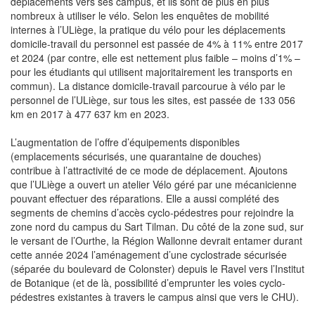
déplacements vers ses campus, et ils sont de plus en plus
nombreux à utiliser le vélo. Selon les enquêtes de mobilité
internes à l’ULiège, la pratique du vélo pour les déplacements
domicile-travail du personnel est passée de 4% à 11% entre 2017
et 2024 (par contre, elle est nettement plus faible – moins d’1% –
pour les étudiants qui utilisent majoritairement les transports en
commun). La distance domicile-travail parcourue à vélo par le
personnel de l’ULiège, sur tous les sites, est passée de 133 056
km en 2017 à 477 637 km en 2023.
L’augmentation de l’offre d’équipements disponibles
(emplacements sécurisés, une quarantaine de douches)
contribue à l’attractivité de ce mode de déplacement. Ajoutons
que l’ULiège a ouvert un atelier Vélo géré par une mécanicienne
pouvant effectuer des réparations. Elle a aussi complété des
segments de chemins d’accès cyclo-pédestres pour rejoindre la
zone nord du campus du Sart Tilman. Du côté de la zone sud, sur
le versant de l’Ourthe, la Région Wallonne devrait entamer durant
cette année 2024 l’aménagement d’une cyclostrade sécurisée
(séparée du boulevard de Colonster) depuis le Ravel vers l’Institut
de Botanique (et de là, possibilité d’emprunter les voies cyclo-
pédestres existantes à travers le campus ainsi que vers le CHU).