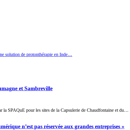
’une solution de protonthérapie en Inde…
oumagne et Sambreville
ar la SPAQuE pour les sites de la Capsulerie de Chaudfontaine et du…
mérique n’est pas réservée aux grandes entreprises »