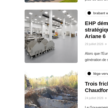
brabant w
EHP déma
stratégi
Ariane 6
29 juillet 2026
Alors que l’Eu
génération de
liège-verv
Trois fri
Chaudfon
24 juillet 2026
Le Gouvernemen