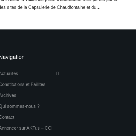
es sites de la Capsulerie de Chaudfontaine et du…
Navigation
Actualités
Constitutions et Faillites
Archives
Qui sommes-nous ?
Contact
Annoncer sur AKTus – CCI