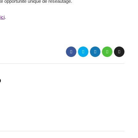
te opportunité unique de réseautage.
s
ici
.
p