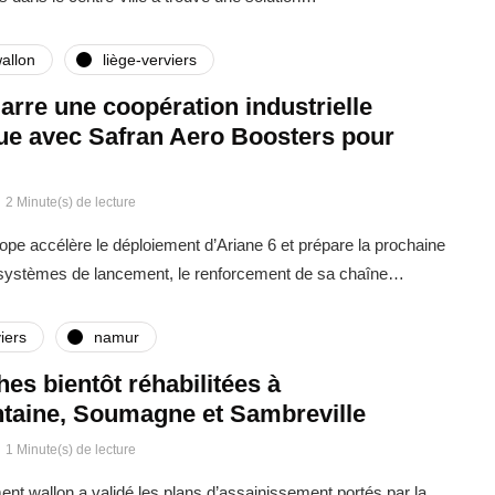
allon
liège-verviers
rre une coopération industrielle
que avec Safran Aero Boosters pour
2 Minute(s) de lecture
rope accélère le déploiement d’Ariane 6 et prépare la prochaine
 systèmes de lancement, le renforcement de sa chaîne…
iers
namur
ches bientôt réhabilitées à
taine, Soumagne et Sambreville
1 Minute(s) de lecture
t wallon a validé les plans d’assainissement portés par la