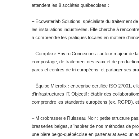
attendent les 8 sociétés québecoises :
– Ecowaterlab Solutions: spécialiste du traitement de
les installations industrielles. Elle cherche à rencont
à comprendre les pratiques locales en matière d’inn
– Complexe Enviro Connexions : acteur majeur de la 
compostage, de traitement des eaux et de production d
parcs et centres de tri européens, et partager ses pr
– Équipe Microfix : entreprise certifiée ISO 27001, el
d’infrastructures IT. Objectif : établir des collaborat
comprendre les standards européens (ex. RGPD), et 
– Microbrasserie Ruisseau Noir : petite structure pa
brasseries belges, s’inspirer de nos méthodes de prod
une bière belgo-québécoise en partenariat avec un a