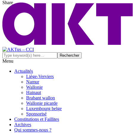
Share
Menu
Actualités
Liège-Verviers
Namur
Wallonie
Hainaut
Brabant wallon
Wallonie picarde
Luxembourg belge
Sponsorisé
Constitutions et Faillites
Archives
Qui sommes-nous ?