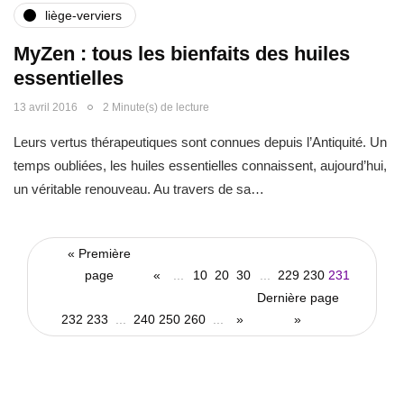
liège-verviers
MyZen : tous les bienfaits des huiles
essentielles
13 avril 2016
2 Minute(s) de lecture
Leurs vertus thérapeutiques sont connues depuis l’Antiquité. Un
temps oubliées, les huiles essentielles connaissent, aujourd’hui,
un véritable renouveau. Au travers de sa…
« Première
page
«
...
10
20
30
...
229
230
231
Dernière page
232
233
...
240
250
260
...
»
»