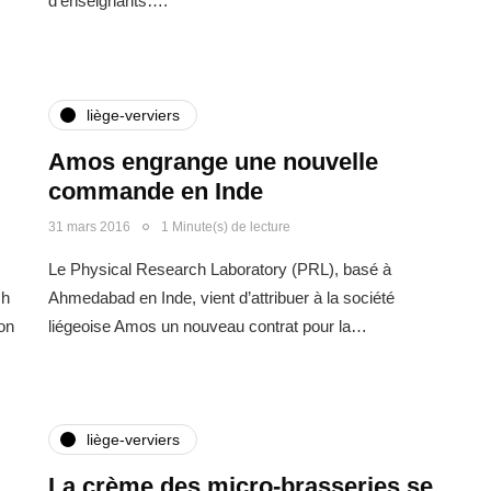
d’enseignants….
liège-verviers
Amos engrange une nouvelle
commande en Inde
31 mars 2016
1 Minute(s) de lecture
Le Physical Research Laboratory (PRL), basé à
ch
Ahmedabad en Inde, vient d’attribuer à la société
on
liégeoise Amos un nouveau contrat pour la…
liège-verviers
La crème des micro-brasseries se