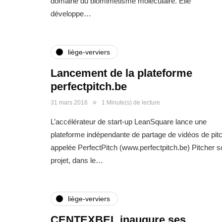
domaine du biomimétisme moléculaire. Elle
développe…
liège-verviers
Lancement de la plateforme
perfectpitch.be
31 mars 2016
1 Minute(s) de lecture
L’accélérateur de start-up LeanSquare lance une
plateforme indépendante de partage de vidéos de pit
appelée PerfectPitch (www.perfectpitch.be) Pitcher s
projet, dans le…
liège-verviers
CENTEXBEL inaugure ses