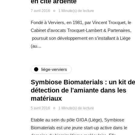
en cité ardente
7 avril 2016
1 Minute(s) de lecture
Fondé à Verviers, en 1981, par Vincent Troxquet, le
Cabinet d’avocats Troxquet-Lambert & Partenaires,
poursuit son développement en s’installant à Liège
(au…
liège-verviers
Symbiose Biomaterials : un kit d
détection de l'amiante dans les
matériaux
5 avril 2016
1 Minute(s) de lecture
Etablie au sein du pôle GIGA (Liège), Symbiose
Biomaterials est une jeune start-up active dans le