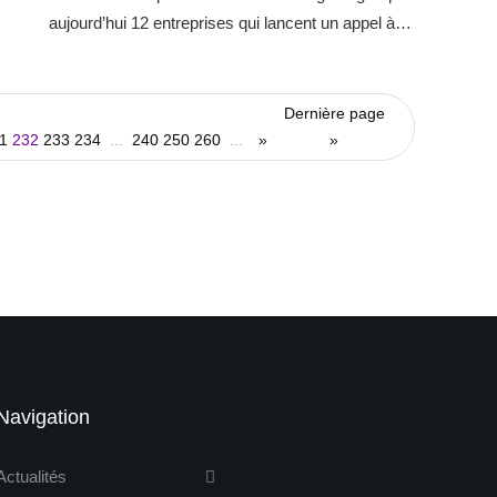
aujourd’hui 12 entreprises qui lancent un appel à…
Dernière page
1
232
233
234
...
240
250
260
...
»
»
Navigation
Actualités