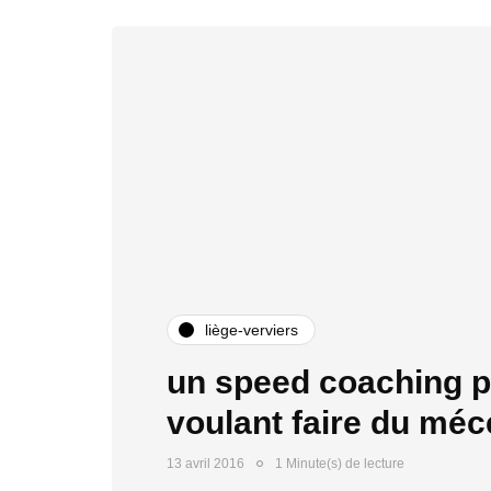
liège-verviers
un speed coaching p
voulant faire du méc
13 avril 2016
1 Minute(s) de lecture