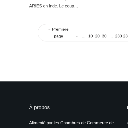
ARIES en Inde. Le coup…
« Première
page
«
...
10
20
30
...
230
23
À propos
Alimenté par les Chambres de Commerce de