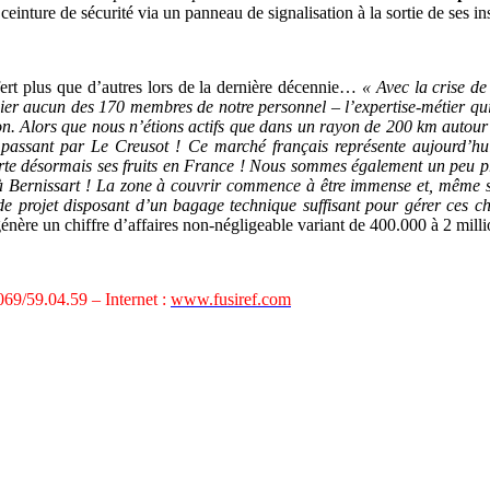
einture de sécurité via un panneau de signalisation à la sortie de ses ins
ffert plus que d’autres lors de la dernière décennie…
« Avec la crise de
ier aucun des 170 membres de notre personnel – l’expertise-métier qui e
on. Alors que nous n’étions actifs que dans un rayon de 200 km autour 
passant par Le Creusot ! Ce marché français représente aujourd’hui
rte désormais ses fruits en France ! Nous sommes également un peu p
r, à Bernissart ! La zone à couvrir commence à être immense et, même
de projet disposant d’un bagage technique suffisant pour gérer ces cha
 génère un chiffre d’affaires non-négligeable variant de 400.000 à 2 mil
 069/59.04.59 – Internet :
www.fusiref.com