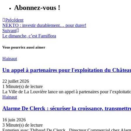
Abonnez-vous !
Précédent
NEKTO : investir durablement… pour durer!
Suivant
Le dimanche, c’est Famiflora
Vous pourriez aussi aimer
Hainaut
Un appel à partenaires pour l'exploitation du Châtea
22 juillet 2026
1 Minute(s) de lecture
La Ville de La Louvière lance un appel à partenaires pour l’exploitat
Hainaut
Alarme De Clerck : sécuriser la croissance, transmett
16 juin 2026
3 Minute(s) de lecture
Entretien avec Thibaud De Clerck , Directeur Commercial chez Alar