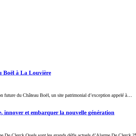
u Boël à La Louvière
ion future du Château Boël, un site patrimonial d’exception appelé à…
re, innover et embarquer la nouvelle génération
me De Clerck Quels sont les grands défis actuels d’Alarme De Clerck