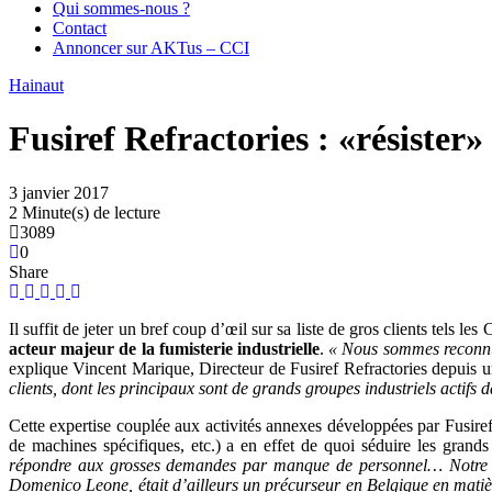
Qui sommes-nous ?
Contact
Annoncer sur AKTus – CCI
Hainaut
Fusiref Refractories : «résister»
3 janvier 2017
2 Minute(s) de lecture
3089
0
Share
Il suffit de jeter un bref coup d’œil sur sa liste de gros clients te
acteur majeur de la fumisterie industrielle
.
« Nous sommes reconnus 
explique Vincent Marique, Directeur de Fusiref Refractories depuis u
clients, dont les principaux sont de grands groupes industriels actifs d
Cette expertise couplée aux activités annexes développées par Fusiref 
de machines spécifiques, etc.) a en effet de quoi séduire les grands
répondre aux grosses demandes par manque de personnel… Notre client
Domenico Leone, était d’ailleurs un précurseur en Belgique en matière